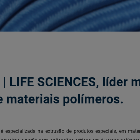
 | LIFE SCIENCES, líder 
e materiais polímeros.
 especializada na extrusão de produtos especiais, em mater