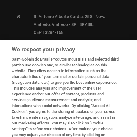
R. Antonio Alberto Cardia, 250 - Nova
Vinhedo, Vinhedo - SP BRASIL
CEP 13284-168
+55 (11) 93766-0517
We respect your privacy
Saint-Gobain do Brasil Produtos Industriais and selected third
parties use cookies and/or similar technologies on this
sg.pps.marketing@saint-gobain.com
website. They allow access to information such as the
characteristics of your terminal or certain personal data
(navigation data, etc.) to give you the best online experience.
This includes analysis and improvement of the user
SIGA-NOS
experience and/or our offer of content, products and
services; audience measurement and analysis; and
interactions with social networks. By clicking “Accept All
Cookies”, you agree to the storing of cookies on your device
to enhance site navigation, analyze site usage, and assist in
our marketing efforts. You may also click on “Cookie
Settings” to refine your choices. After making your choice,
©
Copyright Saint-Gobain Performance Plastics |
you may adjust your choices at any time by clicking on