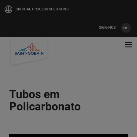
CRITICAL PROCESS SOLUTIONS
SIGA-NOS:
Pular
para
Tog
o
navi
conteúdo
principal
Tubos em
Policarbonato