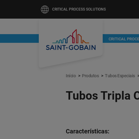
CRITICAL PROCESS SOLUTIONS
Pular
CRITICAL PROC
para
o
conteúdo
principal
Início
Produtos
Tubos Especiais
Tubos Tripla
Características: