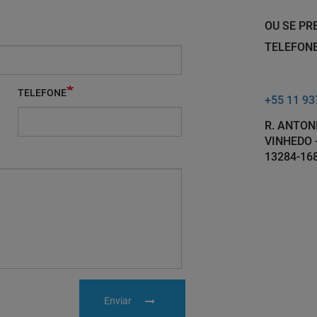
OU SE PR
TELEFONE
TELEFONE
+55 11 93
R. ANTON
VINHEDO -
13284-16
Enviar