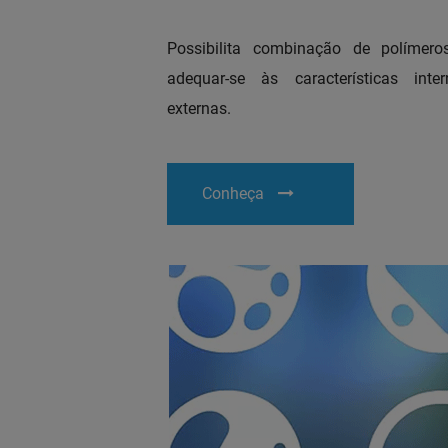
Possibilita combinação de polímero
adequar-se às características inte
externas.
Conheça