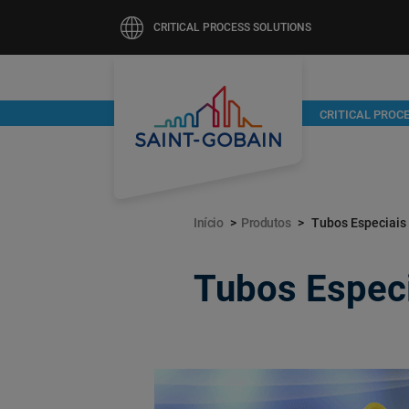
CRITICAL PROCESS SOLUTIONS
Pular
CRITICAL PROC
para
o
conteúdo
principal
Início
Produtos
Tubos Especiais
Tubos Espec