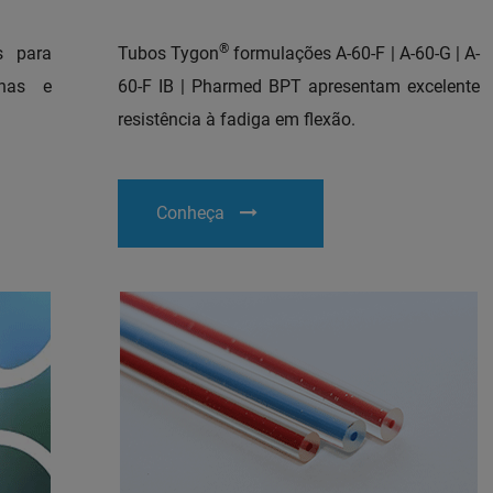
®
s para
Tubos Tygon
formulações A-60-F | A-60-G | A-
rnas e
60-F IB | Pharmed BPT apresentam excelente
resistência à fadiga em flexão.
Conheça