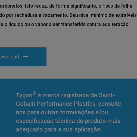
arbonetos. Isto reduz, de forma significante, o risco de falha
do por rachadura e vazamento. Seu nível mínimo de extraíveis
e o líquido ou o vapor a ser transferido contra adulteração.
ownload
®
Tygon
é marca registrada da Saint-
Gobain Performance Plastics, consulte-
nos para outras formulações e/ou
especificação técnica do produto mais
adequado para a sua aplicação.