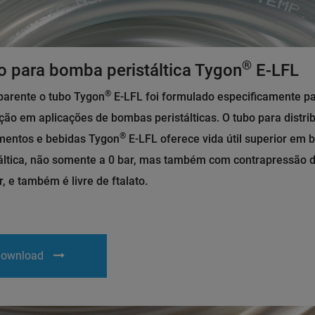
®
o para bomba peristáltica Tygon
E-LFL
®
parente o tubo Tygon
E-LFL foi formulado especificamente pa
ação em aplicações de bombas peristálticas. O tubo para distri
®
imentos e bebidas Tygon
E-LFL oferece vida útil superior em
táltica, não somente a 0 bar, mas também com contrapressão d
r, e também é livre de ftalato.
ownload