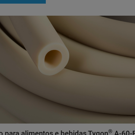
®
o para alimentos e bebidas Tygon
A-60-