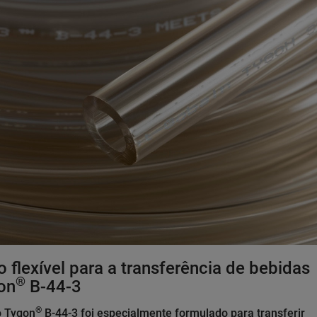
 flexível para a transferência de bebidas
®
on
B-44-3
®
o Tygon
B-44-3 foi especialmente formulado para transferir