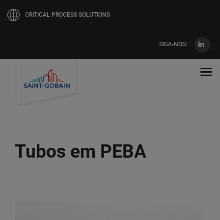
CRITICAL PROCESS SOLUTIONS
SIGA-NOS:
Pular
para
Tog
o
navi
conteúdo
principal
Tubos em PEBA