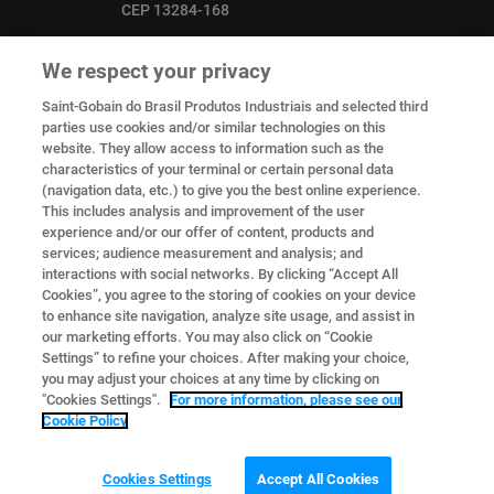
CEP 13284-168
+55 (11) 93766-0517
We respect your privacy
Saint-Gobain do Brasil Produtos Industriais and selected third
parties use cookies and/or similar technologies on this
sg.pps.marketing@saint-gobain.com
website. They allow access to information such as the
characteristics of your terminal or certain personal data
(navigation data, etc.) to give you the best online experience.
This includes analysis and improvement of the user
SIGA-NOS
experience and/or our offer of content, products and
services; audience measurement and analysis; and
interactions with social networks. By clicking “Accept All
Cookies”, you agree to the storing of cookies on your device
to enhance site navigation, analyze site usage, and assist in
our marketing efforts. You may also click on “Cookie
Settings” to refine your choices. After making your choice,
©
Copyright Saint-Gobain Performance Plastics |
you may adjust your choices at any time by clicking on
"Cookies Settings".
For more information, please see our
CRITICAL PROCESS SOLUTIONS. All rights reserved.
Cookie Policy
Termos e Condições de Venda
.
Política de Privacidade
®
WEBCOMPANY
Cookies Settings
Accept All Cookies